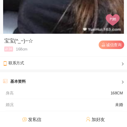
约她
宝宝(^_−)−☆
诚信查询
168cm
34
联系方式
基本资料
身高
168CM
婚况
未婚
学历
本科
发私信
加好友