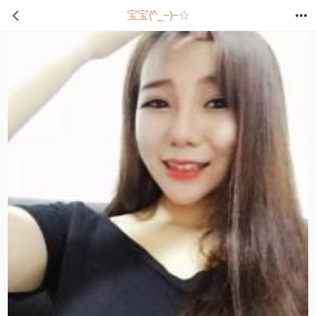
宝宝(^_−)−☆