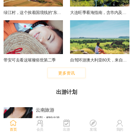
绿江村，这个挨着国境线的“东北香格里拉” 美爆了！
大连旺季看海指南，含市内及周边观海点
带安可去看这璀璨俗世第二季
自驾环游澳大利亚80天，来自两万六千公里路上的22个故事
更多资讯
出游计划
云南旅游
类型：相约出游
报酬：
100-500元
首页
会员
出游
发现
我的
出行地：云南 丽江