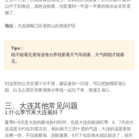
山中下到海边，虽然会很累，但是看到一半蓝一半黄的海水会非常震
撼了。
地址：
大连旅顺口区老铁山自然保护区
Tips：
能不能看见黄海波海分界线要看天气等因素，天气晴朗才能看
见。
到这里的公共交通十分不便，建议参加一日游，可以把旅顺军港公
园、白玉山景区和黄渤海分界线一起玩下来，便捷又省心。
三、大连其他常见问题
1.什么季节来大连最好？
夏季6~9月是大连的最佳旅行时间，也是大连的旅游旺季。6、7月的大
连温度大约在25度左右，相比南方三四十度的气温，大连的温度更加
凉爽一些，不仅能看海。还能避暑。9月下旬后海水就比较凉了，就不