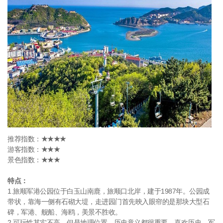
推荐指数：
★★★
★
游客指数：
★★★
景色指数：
★★★
特点：
1.旅顺军港公园位于白玉山南鹿，旅顺口北岸，建于1987年。公园成
带状，靠海一侧有石砌大堤，走进园门首先映入眼帘的是那块大型石
碑，军港、舰船、海鸥，美景不胜收。
2.可玩性其实不高，但是地理位置，历史意义都很重要。喜欢历史、军