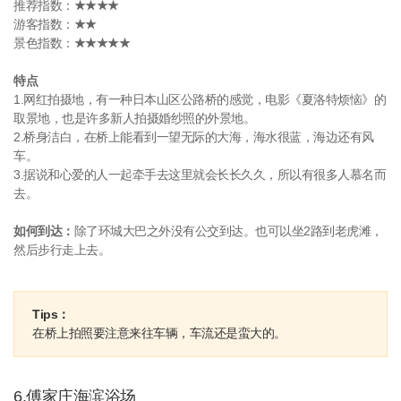
推荐指数：
★★★★
游客指数：
★★
景色指数：
★★★★★
特点
1.网红拍摄地，有一种日本山区公路桥的感觉，电影《夏洛特烦恼》的
取景地，也是许多新人拍摄婚纱照的外景地。
2.桥身洁白，在桥上能看到一望无际的大海，海水很蓝，海边还有风
车。
3.据说和心爱的人一起牵手去这里就会长长久久，所以有很多人慕名而
去。
如何到达：
除了环城大巴之外没有公交到达。也可以坐2路到老虎滩，
然后步行走上去。
Tips：
在桥上拍照要注意来往车辆，车流还是蛮大的。
6.傅家庄海滨浴场