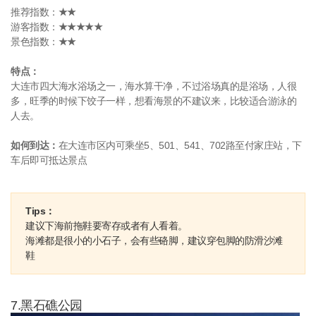
推荐指数：
★★
游客指数：
★★★★★
景色指数：
★★
特点：
大连市四大海水浴场之一，海水算干净，不过浴场真的是浴场，人很
多，旺季的时候下饺子一样，想看海景的不建议来，比较适合游泳的
人去。
如何到达：
在大连市区内可乘坐5、501、541、702路至付家庄站，下
车后即可抵达景点
Tips：
建议下海前拖鞋要寄存或者有人看着。
海滩都是很小的小石子，会有些硌脚，建议穿包脚的防滑沙滩
鞋
7.黑石礁公园