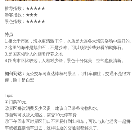
推荐指数：
★★★★★
游客指数：
★★★
景色指数：
★★★★★
特点
1.相比于市区，海水更清澈干净，水质是大连各大海滨浴场中最好的。
2.这里的海滩是鹅卵石，不是沙滩，可以顺便捡些好看的鹅卵石。
3.是国家领导人的避暑疗养之地
4.距离市区比较远，人相对少些，景色十分优美，空气也很清新。
如何到达：
无公交车可直达棒棰岛景区，可打车前往，交通不是很方
便，除非是自驾
Tips:
①门票20元。
②景区餐饮消费又少又贵，建议自己带些食物和水。
③自驾可以驶入景区，需交10元停车费
④下午回市区时景区门口不容易打到出租车，可以与其他游客一起拼
车或者直接包车过去，这样往返的交通就都解决了。