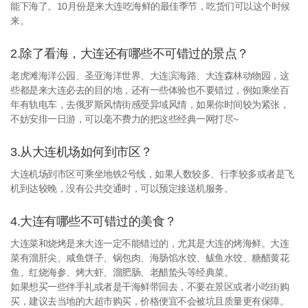
能下海了。10月份是来大连吃海鲜的最佳季节，吃货们可以这个时候
来。
2.除了看海，大连还有哪些不可错过的景点？
老虎滩海洋公园、圣亚海洋世界、大连滨海路、大连森林动物园，这
些都是来大连必去的目的地，还有一些体验也不要错过，例如乘坐百
年有轨电车，去俄罗斯风情街感受异域风情，如果你时间较为紧张，
不妨安排一日游，可以毫不费力的把这些经典一网打尽~
3.从大连机场如何到市区？
大连机场到市区可乘坐地铁2号线，如果人数较多、行李较多或者是飞
机到达较晚，没有公共交通时，可以预定接送机服务。
4.大连有哪些不可错过的美食？
大连菜和烧烤是来大连一定不能错过的，尤其是大连的烤海鲜。大连
菜有溜肝尖、咸鱼饼子、锅包肉、海肠馅水饺、鲅鱼水饺、糖醋黄花
鱼、红烧海参、烤大虾、溜肥肠、老醋蛰头等经典菜。
如果想买一些伴手礼或者是干海鲜带回去，不要在景区或者小吃街购
买，建议去当地的大超市购买，价格便宜不会被坑且质量更有保障。