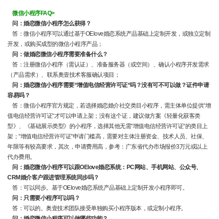
微信小程序FAQ>
问：婚恋微信小程序怎么获得？
答：微信小程序可以通过基于OElove婚恋系统产品基础上定制开发，或独立定制
开发，或购买成型的微信小程序产品；
问：做婚恋微信小程序需要准备什么？
答：注册微信小程序（需认证）、准备服务器（或空间）、确认小程序开发需求
（产品需求）、联系奥壹技术客服确认项目；
问：婚恋微信小程序需要“增值电信经营许可证“吗？没有可不可以做？证件申请
容易吗？
答：微信小程序官方规定，若选择婚恋婚介社交类目小程序，需主体单位提供“增
值电信经营许可证“才可以申请上架；没有这个证，建议做方案《轻量化获客类
型》、《基础展示类型》的小程序，选择其他无需“增值电信经营许可证“的类目上
架；“增值电信经营许可证“申请门槛高，需要对主体注册资金、技术人员、社保、
年限等有较高要求，其次，申请费用高，参考：广东省代办市场报价3万元或以上
代办费用。
问：婚恋微信小程序可以跟OElove婚恋系统：PC网站、手机网站、公众号、
CRM婚介客户跟进管理系统同步吗？
答：可以同步。基于OElove婚恋系统产品基础上定制开发小程序即可。
问：只需要小程序可以吗？
答：可以的。奥壹技术团队接受单独购买小程序版本，或定制小程序。
问：婚恋微信小程序可以做哪些功能？